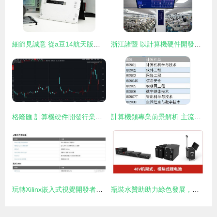
細節見誠意 從a豆14航天版圖賞看中國航天的蓬勃發展
浙江諸暨 以計算機硬件開發開拓創新，驅動襪業新增長
格隆匯 計算機硬件開發行業深度解析與投資前瞻
計算機類專業前景解析 主流專業、擇校指南與硬件開發干貨
玩轉Xilinx嵌入式視覺開發者專區 賦能視覺系統開發，化繁為簡
瓶裝水贊助助力綠色發展，衡陽瑞達電源重點支持2021中國儲能發展高峰論壇暨企業家年會