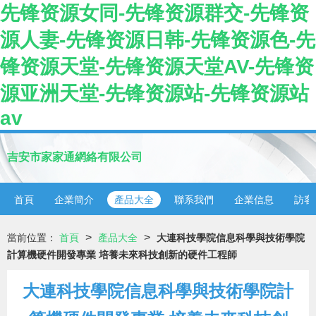
先锋资源女同-先锋资源群交-先锋资
源人妻-先锋资源日韩-先锋资源色-先
锋资源天堂-先锋资源天堂AV-先锋资
源亚洲天堂-先锋资源站-先锋资源站
av
吉安市家家通網絡有限公司
首頁
企業簡介
產品大全
聯系我們
企業信息
訪客
>
>
當前位置：
首頁
產品大全
大連科技學院信息科學與技術學院
計算機硬件開發專業 培養未來科技創新的硬件工程師
大連科技學院信息科學與技術學院計